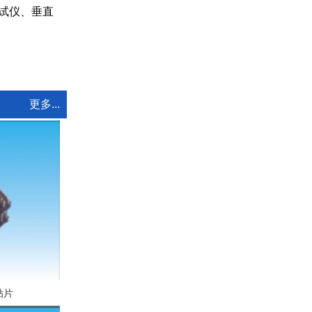
试仪、垂直
更多...
贴片