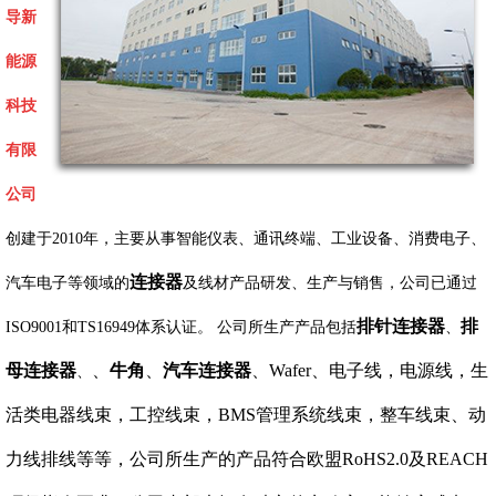
导新
能源
科技
有限
公司
创建于2010年，主要从事智能仪表、通讯终端、工业设备、消费电子、
连接器
汽车电子等领域的
及线材产品研发、生产与销售，公司已通过
排针连接器
排
ISO9001和TS16949体系认证。 公司所生产产品包括
、
母连接器
、
牛角
、
汽车连接器
、Wafer、电子线，电源线，生
、
活类电器线束，工控线束，BMS管理系统线束，整车线束、动
力线排线等等，公司所生产的产品符合欧盟RoHS2.0及REACH