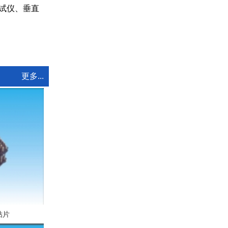
试仪、垂直
更多...
贴片