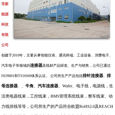
导新
能源
科技
有限
公司
创建于2010年，主要从事智能仪表、通讯终端、工业设备、消费电子、
连接器
汽车电子等领域的
及线材产品研发、生产与销售，公司已通过
排针连接器
排
ISO9001和TS16949体系认证。 公司所生产产品包括
、
母连接器
、
牛角
、
汽车连接器
、Wafer、电子线，电源线，生
、
活类电器线束，工控线束，BMS管理系统线束，整车线束、动
力线排线等等，公司所生产的产品符合欧盟RoHS2.0及REACH