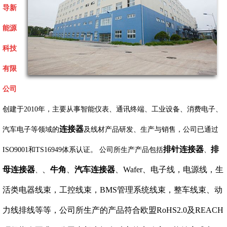
导新
能源
科技
有限
公司
创建于2010年，主要从事智能仪表、通讯终端、工业设备、消费电子、
连接器
汽车电子等领域的
及线材产品研发、生产与销售，公司已通过
排针连接器
排
ISO9001和TS16949体系认证。 公司所生产产品包括
、
母连接器
、
牛角
、
汽车连接器
、Wafer、电子线，电源线，生
、
活类电器线束，工控线束，BMS管理系统线束，整车线束、动
力线排线等等，公司所生产的产品符合欧盟RoHS2.0及REACH